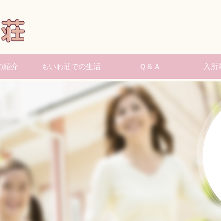
の紹介
もいわ荘での生活
Ｑ＆Ａ
入所